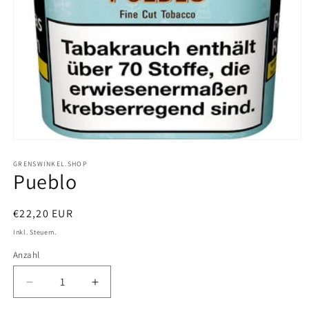
Medien
1
in
GRENSWINKEL.SHOP
Pueblo
Modal
öffnen
Normaler
€22,20 EUR
Preis
Inkl. Steuern.
Anzahl
Verringere
Erhöhe
die
die