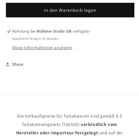
Menge
Menge
für
für
In den Warenkorb legen
Pueblo
Pueblo
Abholung bei
Wüllener Straße 108
verfügbar
Gewöhnlich fertig in 24 Stunden
Shop-Informationen anzeigen
Share
Die Verkaufspreise für Tabakwaren sind gemäß § 3
Tabaksteuergesetz (TabStG)
verbindlich vom
Hersteller oder Importeur festgelegt
und auf der